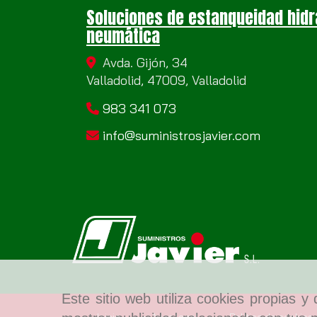
Soluciones de estanqueidad hidr
neumática
Avda. Gijón, 34
Valladolid,
47009,
Valladolid
983 341 073
info
suministrosjavier.com
Este sitio web utiliza cookies propias 