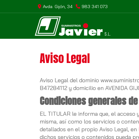
Avda. Gijón, 34
983 341 073
Aviso Legal
Aviso Legal del dominio
www.suministro
B47284112
y domicilio en
AVENIDA GIJ
Condiciones generales de 
EL TITULAR le informa que, el acceso y 
misma, así como los servicios o conteni
detallados en el propio Aviso Legal, en 
dichos servicios o contenidos pueda pre