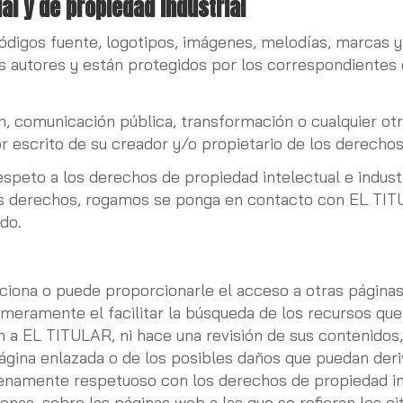
al y de propiedad industrial
códigos fuente, logotipos, imágenes, melodías, marcas 
 autores y están protegidos por los correspondientes 
ión, comunicación pública, transformación o cualquier o
r escrito de su creador y/o propietario de los derechos
peto a los derechos de propiedad intelectual e industri
sus derechos, rogamos se ponga en contacto con EL TITU
do.
iona o puede proporcionarle el acceso a otras página
 meramente el facilitar la búsqueda de los recursos que
 a EL TITULAR, ni hace una revisión de sus contenidos,
ágina enlazada o de los posibles daños que puedan deri
namente respetuoso con los derechos de propiedad int
as, sobre las páginas web a las que se refieran los cit