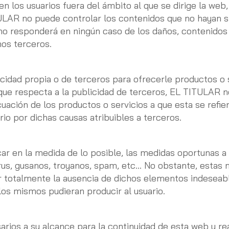
n los usuarios fuera del ámbito al que se dirige la web,
ULAR no puede controlar los contenidos que no hayan s
no responderá en ningún caso de los daños, contenidos 
hos terceros.
icidad propia o de terceros para ofrecerle productos o
 que respecta a la publicidad de terceros, EL TITULAR n
ecuación de los productos o servicios a que esta se refi
rio por dichas causas atribuibles a terceros.
 en la medida de lo posible, las medidas oportunas a s
irus, gusanos, troyanos, spam, etc… No obstante, estas 
r totalmente la ausencia de dichos elementos indesea
os mismos pudieran producir al usuario.
ios a su alcance para la continuidad de esta web y re