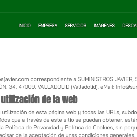
INICIO
EMPRESA
SERVICIOS
IMÁGENES
DESCA
sjavier.com
correspondiente a
SUMINISTROS JAVIER, S
ÓN, 34
,
47009
,
VALLADOLID
(
Valladolid
). eMail:
info@sum
utilización de la web
utilización de esta página web y todas las URLs, subdom
dos que a través de este sitio se puedan obtener, está
la Política de Privacidad y Política de Cookies, sin perj
cisar de la aceptación de unas condiciones generales, p