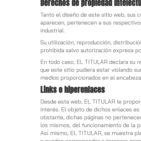
Derechos de propiedad intelectu
Tanto el diseño de este sitio web, sus 
aparecen, pertenecen a sus respectivos
industrial.
Su utilización, reproducción, distribuc
prohibida salvo autorización expresa po
En todo caso, EL TITULAR declara su res
que este sitio pudiera estar violando 
medios proporcionados en el encabeza
Links o hiperenlaces
Desde esta web, EL TITULAR le proporc
interés. El objeto de dichos enlaces es
obstante, dichas páginas no pertenecen
los mismos, del funcionamiento de la p
Así mismo, EL TITULAR, se muestra ple
o puedan corresponder a terceras person