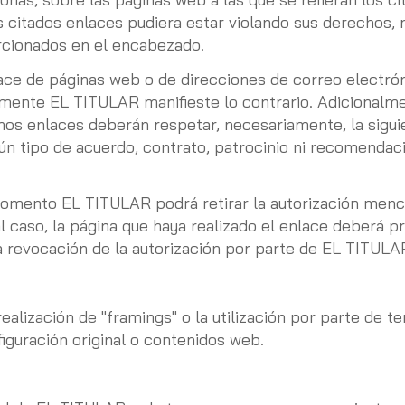
s citados enlaces pudiera estar violando sus derechos
rcionados en el encabezado.
lace de páginas web o de direcciones de correo electró
amente EL TITULAR manifieste lo contrario. Adicionalme
chos enlaces deberán respetar, necesariamente, la sigui
ún tipo de acuerdo, contrato, patrocinio ni recomenda
momento EL TITULAR podrá retirar la autorización menci
l caso, la página que haya realizado el enlace deberá p
la revocación de la autorización por parte de EL TITULA
lización de "framings" o la utilización por parte de te
iguración original o contenidos web.